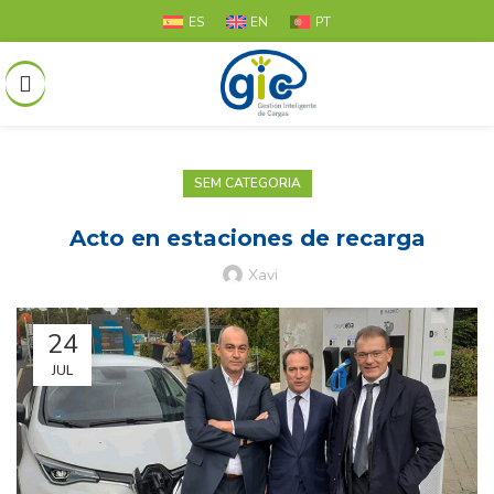
ES
EN
PT
SEM CATEGORIA
Acto en estaciones de recarga
Xavi
24
JUL