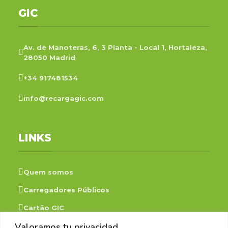
GIC
Av. de Manoteras, 6, 3 Planta - Local 1, Hortaleza,
28050 Madrid
+34 917481534
info@recargagic.com
LINKS
Quem somos
Carregadores Públicos
Cartão GIC
Valoramos tu privacidad
Faqs