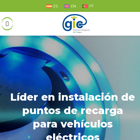
ES
EN
PT
Líder en instalación de
puntos de recarga
para vehículos
eléctricos